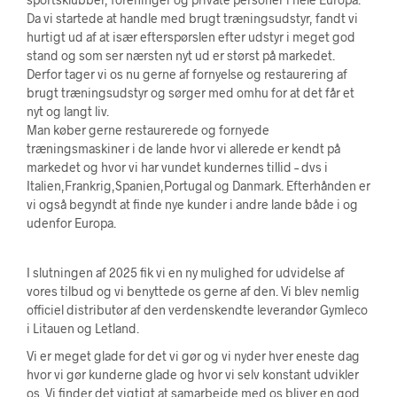
Da vi startede at handle med brugt træningsudstyr, fandt vi
hurtigt ud af at især efterspørslen efter udstyr i meget god
stand og som ser nærsten nyt ud er størst på markedet.
Derfor tager vi os nu gerne af fornyelse og restaurering af
brugt træningsudstyr og sørger med omhu for at det får et
nyt og langt liv.
Man køber gerne restaurerede og fornyede
træningsmaskiner i de lande hvor vi allerede er kendt på
markedet og hvor vi har vundet kundernes tillid – dvs i
Italien,Frankrig,Spanien,Portugal og Danmark. Efterhånden er
vi også begyndt at finde nye kunder i andre lande både i og
udenfor Europa.
I slutningen af 2025 fik vi en ny mulighed for udvidelse af
vores tilbud og vi benyttede os gerne af den. Vi blev nemlig
officiel distributør af den verdenskendte leverandør Gymleco
i Litauen og Letland.
Vi er meget glade for det vi gør og vi nyder hver eneste dag
hvor vi gør kunderne glade og hvor vi selv konstant udvikler
os. Vi finder det vigtigt at samarbejde med os bliver en god