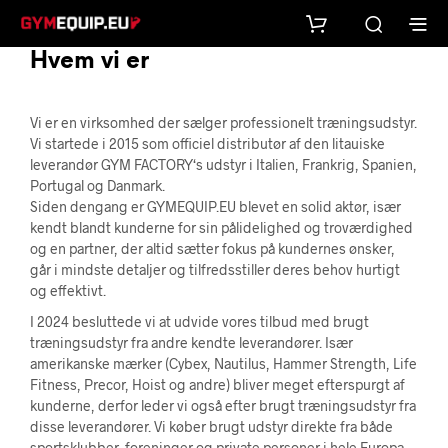
Hvem vi er
Vi er en virksomhed der sælger professionelt træningsudstyr.
Vi startede i 2015 som officiel distributør af den litauiske
leverandør GYM FACTORY‘s udstyr i Italien, Frankrig, Spanien,
Portugal og Danmark.
Siden dengang er GYMEQUIP.EU blevet en solid aktør, især
kendt blandt kunderne for sin pålidelighed og troværdighed
og en partner, der altid sætter fokus på kundernes ønsker,
går i mindste detaljer og tilfredsstiller deres behov hurtigt
og effektivt.
I 2024 besluttede vi at udvide vores tilbud med brugt
træningsudstyr fra andre kendte leverandører. Især
amerikanske mærker (Cybex, Nautilus, Hammer Strength, Life
Fitness, Precor, Hoist og andre) bliver meget efterspurgt af
kunderne, derfor leder vi også efter brugt træningsudstyr fra
disse leverandører. Vi køber brugt udstyr direkte fra både
sportsklubber, foreninger og private personer i hele Europa.