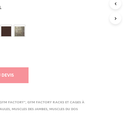
R
E
L
S
T
V
I
D
E
.
 DEVIS
GYM FACTORY"
,
GYM FACTORY RACKS ET CAGES À
PAULES
,
MUSCLES DES JAMBES
,
MUSCLES DU DOS