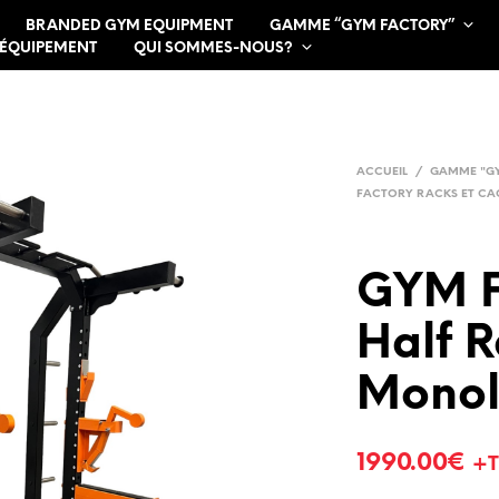
BRANDED GYM EQUIPMENT
GAMME “GYM FACTORY”
 ÉQUIPEMENT
QUI SOMMES-NOUS?
ACCUEIL
/
GAMME "G
FACTORY RACKS ET CA
GYM 
Half R
Monol
1990.00
€
+