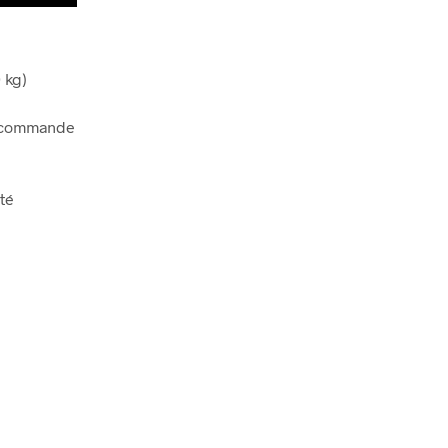
 kg)
e commande
té