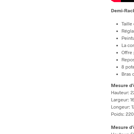
Demi-Rack
Taill
Régla
Peint
La con
Offre
Repos
8 pot
Bras 
Mesure d’
Hauteur: 
Largeur: 1
Longeur: 1
Poids: 220
Mesure d’