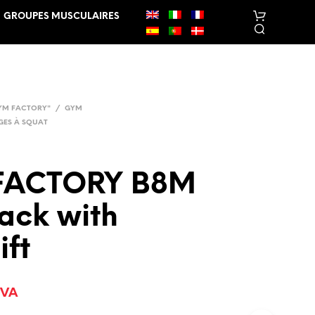
GROUPES MUSCULAIRES
YM FACTORY"
/
GYM
GES À SQUAT
FACTORY B8M
V
O
ack with
T
R
E
ift
P
A
N
I
TVA
E