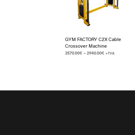
GYM FACTORY C2X Cable
Crossover Machine
2570.00
€
–
2940.00
€
+TVA