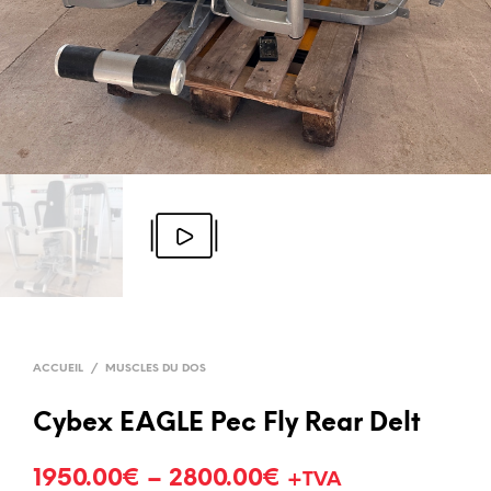
ACCUEIL
/
MUSCLES DU DOS
Cybex EAGLE Pec Fly Rear Delt
1950.00
€
–
2800.00
€
+TVA