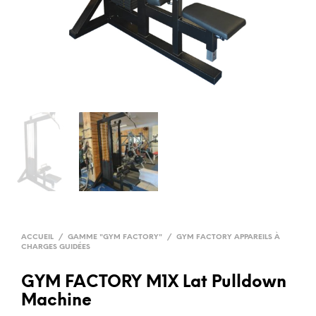
ACCUEIL
/
GAMME "GYM FACTORY"
/
GYM FACTORY APPAREILS À
CHARGES GUIDÉES
GYM FACTORY M1X Lat Pulldown
Machine