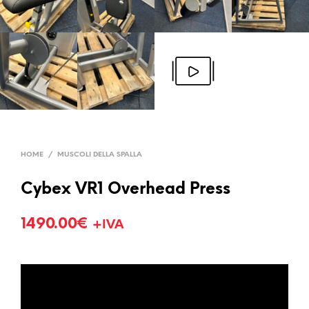
HOME
/
MUSCOLI DELLA SPALLA
Cybex VR1 Overhead Press
1490.00
€
+IVA