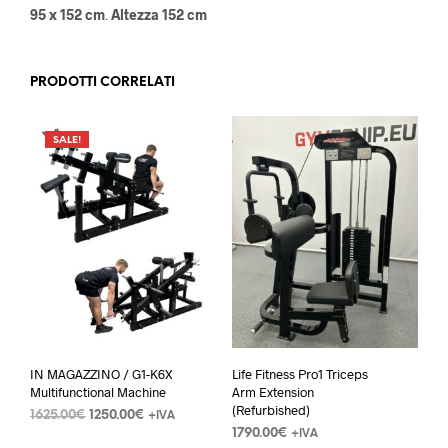
95 x 152 cm
.
Altezza 152 cm
PRODOTTI CORRELATI
SALE!
IN MAGAZZINO / G1-K6X
Life Fitness Pro1 Triceps
Multifunctional Machine
Arm Extension
(Refurbished)
1625.00
€
1250.00
€
+IVA
1790.00
€
+IVA