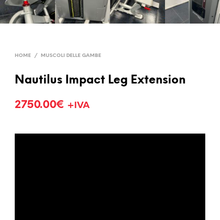
HOME
/
MUSCOLI DELLE GAMBE
Nautilus Impact Leg Extension
2750.00
€
+IVA