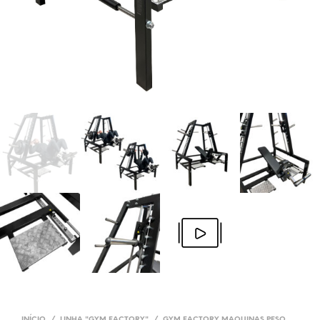
INÍCIO
/
LINHA "GYM FACTORY"
/
GYM FACTORY MAQUINAS PESO