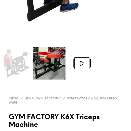
INÍCIO
/
LINHA "GYM FACTORY"
/
GYM FACTORY MAQUINAS PESO
LIVRE
GYM FACTORY K6X Triceps
Machine