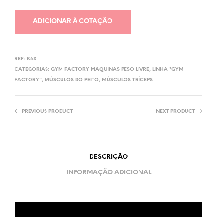
ADICIONAR À COTAÇÃO
REF:
K6X
CATEGORIAS:
GYM FACTORY MAQUINAS PESO LIVRE
,
LINHA "GYM
FACTORY"
,
MÚSCULOS DO PEITO
,
MÚSCULOS TRÍCEPS
PREVIOUS PRODUCT
NEXT PRODUCT
DESCRIÇÃO
INFORMAÇÃO ADICIONAL