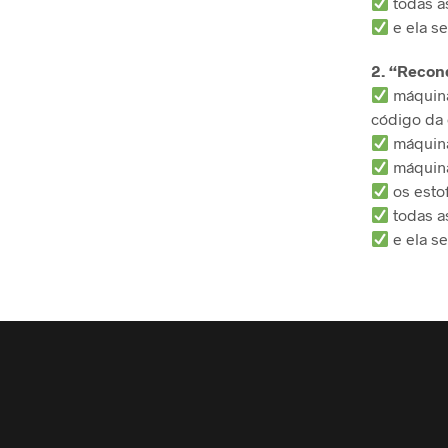
todas a
e ela se
2. “Recon
máquina
código da 
máquina
máquina
os esto
todas a
e ela se