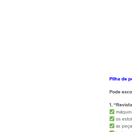
Pilha de p
Pode esco
1. “Revist
máquina
os esto
as peça