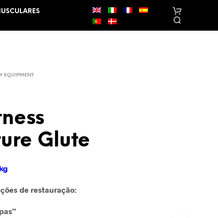
MUSCULARES
M EQUIPMENT
itness
N
ure Glute
E
N
H
U
 kg
M
P
ções de restauração:
R
O
mpas”
D