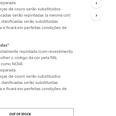
U
reparada
T
eças de couro serão substituídos
O
icadas serão repintadas (a mesma cor)
N
 danificadas serão substituídas
O
C
a e ficará em perfeitas condições de
A
R
R
adas”
I
N
otalmente repintada (com revestimento
H
olher o código da cor pela RAL
O
á como NOVA
.
reparada
eças de couro serão substituídos
 danificadas serão substituídas
a e ficará em perfeitas condições de
OUT OF STOCK