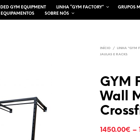
DED GYM EQUIPMENT
LINHA “GYM FACTORY”
GRUPOS 
 EQUIPAMENTOS
SOBRE NÓS
INÍCIO
/
LINHA "GYM 
JAULAS E RACKS
GYM 
Wall 
Crossf
1450.00
€
–