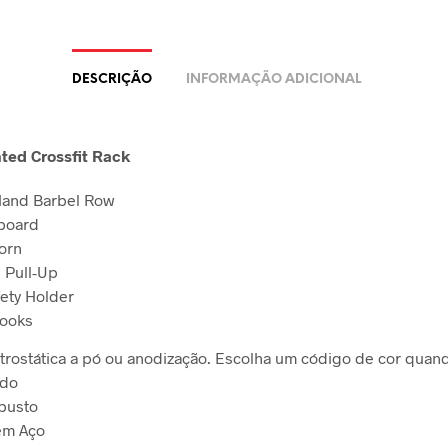
DESCRIÇÃO
INFORMAÇÃO ADICIONAL
ted Crossfit Rack
and Barbel Row
board
orn
g Pull-Up
fety Holder
Hooks
etrostática a pó ou anodização. Escolha um código de cor quan
ido
busto
em Aço