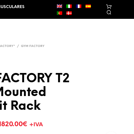
MUSCULARES
FACTORY"
/
GYM FACTORY
FACTORY T2
N
E
Mounted
N
H
U
it Rack
M
P
R
1820.00
€
O
+IVA
D