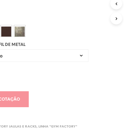
U
T
O
N
O
C
A
R
IL DE METAL
R
I
N
H
O
.
 COTAÇÃO
ORY JAULAS E RACKS
,
LINHA "GYM FACTORY"