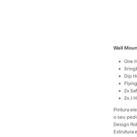
Wall Moun
One H
Sring
Dip H
Flyin
2x Sa
2x J 
Pintura el
o seu ped
Design Ro
Estrutura 