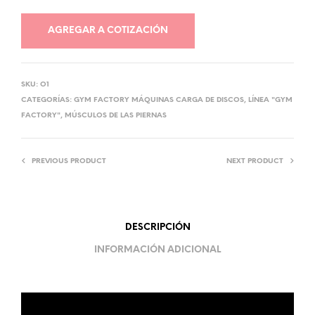
AGREGAR A COTIZACIÓN
SKU:
O1
CATEGORÍAS:
GYM FACTORY MÁQUINAS CARGA DE DISCOS
,
LÍNEA "GYM
FACTORY"
,
MÚSCULOS DE LAS PIERNAS
PREVIOUS PRODUCT
NEXT PRODUCT
DESCRIPCIÓN
INFORMACIÓN ADICIONAL