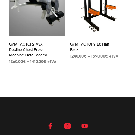
GYM FACTORY A3X
GYM FACTORY B8 Half
Decline Chest Press
Rack
Machine Plate Loaded
1240.00
€
–
1590.00
€
+TVA
1260.00
€
–
1410.00
€
+TVA