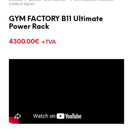
ACCUEIL
/
GAMME "GYM FACTORY"
/
GYM FACTORY RACKS ET
CAGES À SQUAT
GYM FACTORY B11 Ultimate
Power Rack
4300.00
€
+TVA