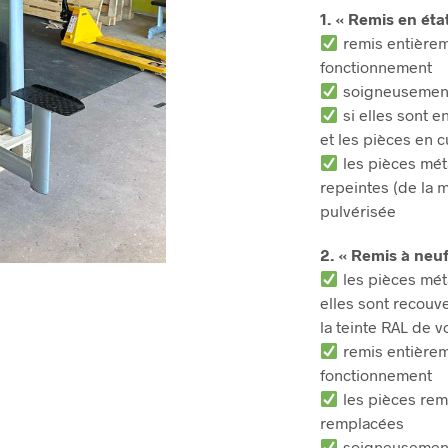
1. « Remis en éta
remis entièreme
fonctionnement
soigneusement
si elles sont 
et les pièces en 
les pièces méta
repeintes (de la 
pulvérisée
2. « Remis à neuf
les pièces méta
elles sont recou
la teinte RAL de v
remis entièreme
fonctionnement
les pièces rem
remplacées
soigneusement