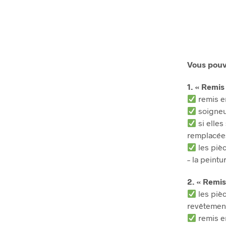
Vous pouve
1. « Remis
remis en
soigneu
si elle
remplacée
les pièc
– la peintu
2. « Remis
les pièc
revêtement
remis en