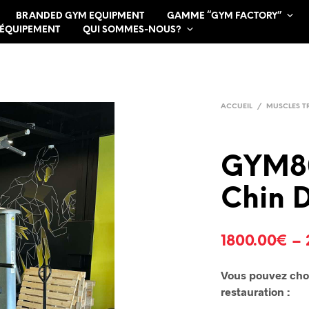
BRANDED GYM EQUIPMENT
GAMME “GYM FACTORY”
 ÉQUIPEMENT
QUI SOMMES-NOUS?
ACCUEIL
/
MUSCLES T
GYM8
Chin D
1800.00
€
–
Vous pouvez choi
restauration :