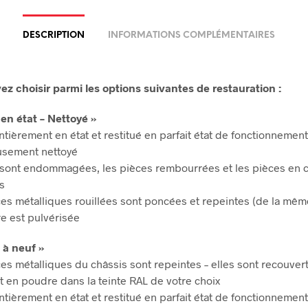
DESCRIPTION
INFORMATIONS COMPLÉMENTAIRES
z choisir parmi les options suivantes de restauration :
 en état – Nettoyé »
tièrement en état et restitué en parfait état de fonctionnemen
sement nettoyé
s sont endommagées, les pièces rembourrées et les pièces en c
s
es métalliques rouillées sont poncées et repeintes (de la mêm
re est pulvérisée
 à neuf »
es métalliques du châssis sont repeintes – elles sont recouver
 en poudre dans la teinte RAL de votre choix
tièrement en état et restitué en parfait état de fonctionnemen