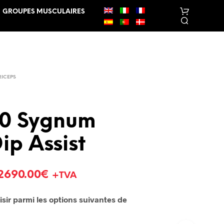
GROUPES MUSCULAIRES
RICEPS
0 Sygnum
V
ip Assist
O
T
R
E
2690.00
€
+TVA
P
A
N
sir parmi les options suivantes de
I
E