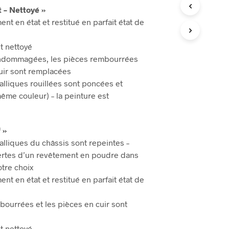
R
t – Nettoyé »
E
nt en état et restitué en parfait état de
S
T
V
 nettoyé
I
endommagées, les pièces rembourrées
D
cuir sont remplacées
E
.
lliques rouillées sont poncées et
même couleur) – la peinture est
 »
lliques du châssis sont repeintes –
vertes d’un revêtement en poudre dans
otre choix
nt en état et restitué en parfait état de
bourrées et les pièces en cuir sont
 nettoyé