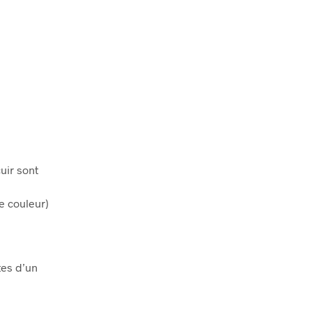
t
uir sont
e couleur)
tes d’un
t