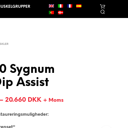
USKELGRUPPER
SKLER
0 Sygnum
I
ip Assist
N
G
E
N
–
20.660
DKK
+ Moms
V
A
R
staureringsmuligheder:
E
R
 renset“