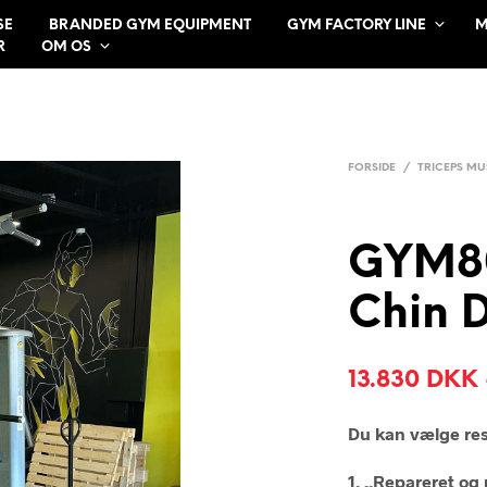
SE
BRANDED GYM EQUIPMENT
GYM FACTORY LINE
M
R
OM OS
FORSIDE
/
TRICEPS MU
GYM8
Chin D
13.830
DKK
Du kan vælge re
1. „Repareret og