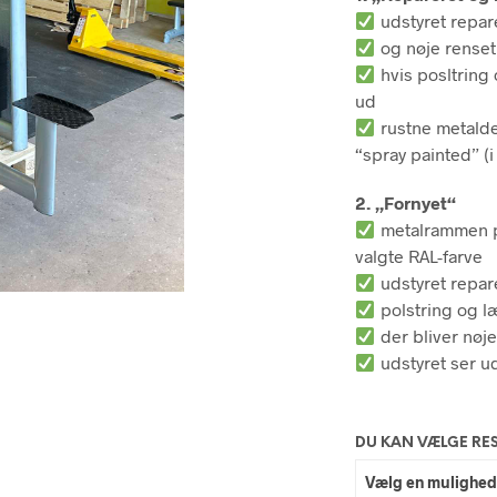
udstyret repare
og nøje renset
hvis posltring 
ud
rustne metaldel
“spray painted” (i
2. „Fornyet“
metalrammen pu
valgte RAL-farve
udstyret repare
polstring og l
der bliver nøje
udstyret ser 
DU KAN VÆLGE RE