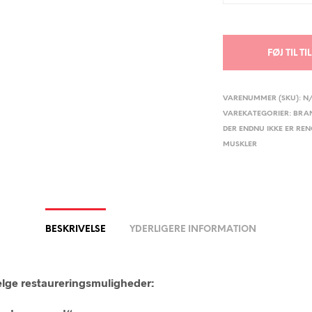
FØJ TIL T
VARENUMMER (SKU):
N
VAREKATEGORIER:
BRA
DER ENDNU IKKE ER RE
MUSKLER
BESKRIVELSE
YDERLIGERE INFORMATION
lge restaureringsmuligheder: