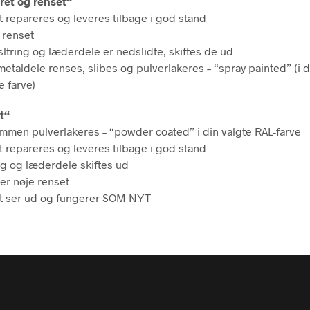
ret og renset“
 repareres og leveres tilbage i god stand
 renset
ltring og læderdele er nedslidte, skiftes de ud
etaldele renses, slibes og pulverlakeres – “spray painted” (i 
e farve)
t“
mmen pulverlakeres – “powder coated” i din valgte RAL-farve
 repareres og leveres tilbage i god stand
ng og læderdele skiftes ud
er nøje renset
t ser ud og fungerer SOM NYT