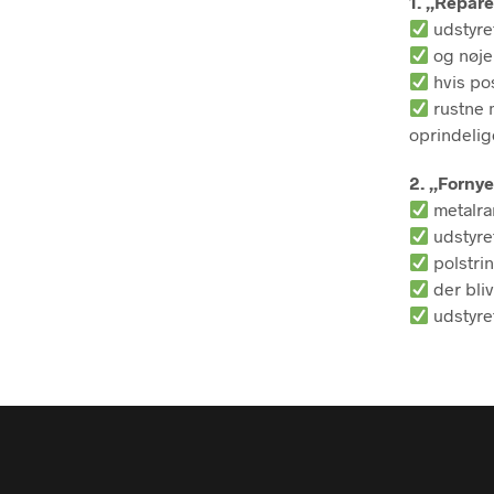
1. „Repare
udstyret
og nøje
hvis pos
rustne m
oprindelig
2. „Fornye
metalra
udstyret
polstri
der bliv
udstyre