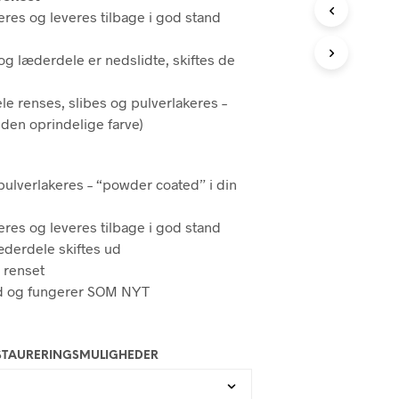
I
res og leveres tilbage i god stand
K
U
R
og læderdele er nedslidte, skiftes de
V
E
e renses, slibes og pulverlakeres –
N
 den oprindelige farve)
.
lverlakeres – “powder coated” i din
res og leveres tilbage i god stand
æderdele skiftes ud
 renset
ud og fungerer SOM NYT
STAURERINGSMULIGHEDER