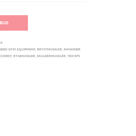
ILBUD
/A
NDED GYM EQUIPMENT
,
BRYSTMUSKLER
,
MASKINER
NOVERET
,
RYGMUSKLER
,
SKULDERMUSKLER
,
TRICEPS