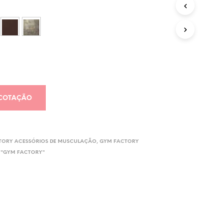
U
T
O
N
O
C
A
R
R
I
N
 COTAÇÃO
H
O
.
TORY ACESSÓRIOS DE MUSCULAÇÃO
,
GYM FACTORY
 "GYM FACTORY"