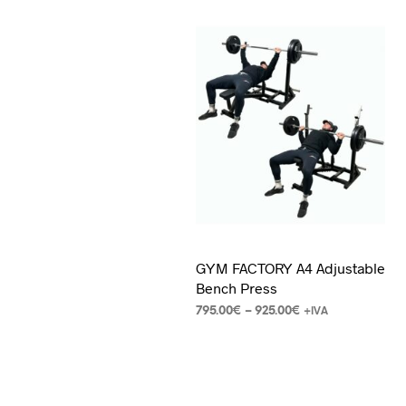
GYM FACTORY A4 Adjustable
Bench Press
795.00
€
–
925.00
€
+IVA