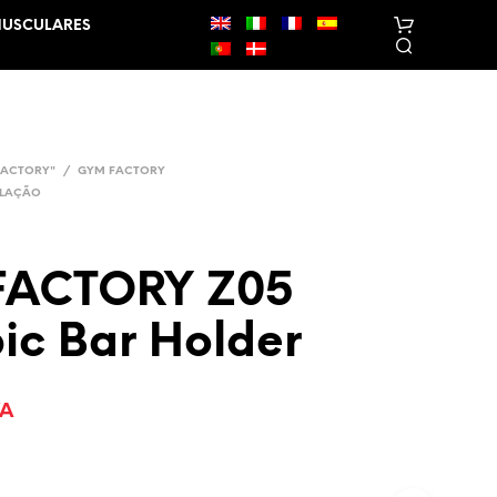
MUSCULARES
FACTORY"
/
GYM FACTORY
ULAÇÃO
FACTORY Z05
N
E
ic Bar Holder
N
H
U
M
VA
P
R
O
D