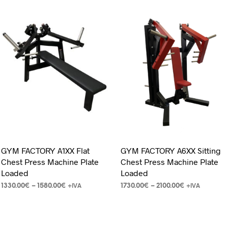
GYM FACTORY A1XX Flat
GYM FACTORY A6XX Sitting
Chest Press Machine Plate
Chest Press Machine Plate
Loaded
Loaded
1330.00
€
–
1580.00
€
1730.00
€
–
2100.00
€
+IVA
+IVA