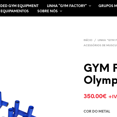
DED GYM EQUIPMENT
LINHA “GYM FACTORY”
GRUPOS 
 EQUIPAMENTOS
SOBRE NÓS
INÍCIO
/
LINHA "GYM 
ACESSÓRIOS DE MUSC
GYM 
Olymp
350.00
€
+I
COR DO METAL